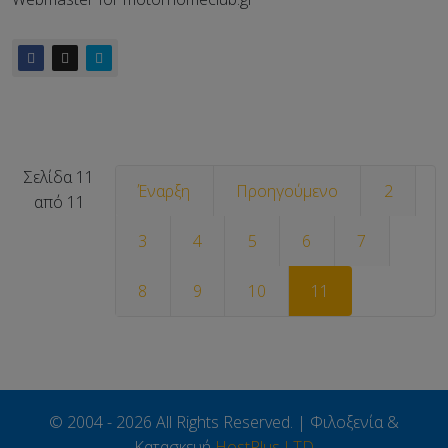
Σελίδα 11
Έναρξη
Προηγούμενο
2
από 11
3
4
5
6
7
8
9
10
11
© 2004 - 2026 All Rights Reserved. | Φιλοξενία &
Κατασκευή
HostPlus LTD