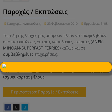
Παροχές / Εκπτώσεις
Κατηγορία:
Ανακοινώσεις
23 Φεβρουαρίου 2010
Εμφανίσεις: 5408
Τα μέλη της λέσχης μας μπορούν πλέον να επωφεληθούν
από τις εκπτώσεις σε τρείς ναυτιλιακές εταιρείες (
ΑΝΕΚ-
ΜΙΝΟΑΝ-SUPERFAST FERRIES
) καθώς και σε
συμβεβλημένες
επιχειρήσεις.
Οι προσφορές και εκπτώσεις των εταιρειών προς τα μέλη
×
της λέσχης θα
ισχύουν μόνο με την επίδειξη της εν
ισχύει κάρτας μέλους
.
Περισσότερα: Παροχές / Εκπτώσεις