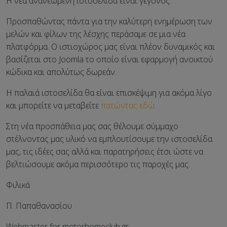
Η νέα ανανεωμένη ιστοσελίδα είναι γεγονός.
Προσπαθώντας πάντα για την καλύτερη ενημέρωση των
μελών και φίλων της λέσχης περάσαμε σε μια νέα
πλατφόρμα. Ο ιστιοχώρος μας είναι πλέον δυναμικός και
βασίζεται στο
Joomla
το οποίο είναι εφαρμογή ανοικτού
κώδικα και απολύτως δωρεάν.
Η παλαιά ιστοσελίδα θα είναι επισκέψιμη για ακόμα λίγο
και μπορείτε να μεταβείτε
πατώντας εδώ
.
Στη νέα προσπάθεια μας σας θέλουμε σύμμαχο
στέλνοντας μας υλικό να εμπλουτίσουμε την ιστοσελίδα
μας, τις ιδέες σας αλλά και παρατηρήσεις έτσι ώστε να
βελτιώσουμε ακόμα περισσότερο τις παροχές μας.
Φιλικά
Π. Παπαθανασίου
Webmaster for motorhomeclub.gr