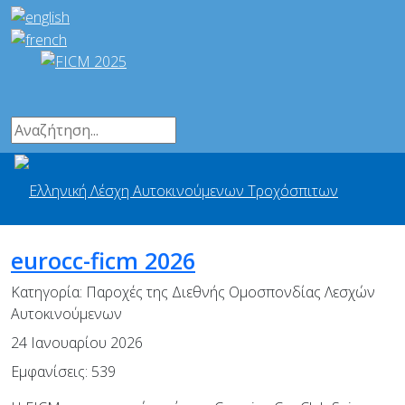
eurocc-ficm 2026
Κατηγορία:
Παροχές της Διεθνής Ομοσπονδίας Λεσχών
Αυτοκινούμενων
24 Ιανουαρίου 2026
Εμφανίσεις: 539