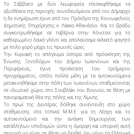
Το Σάββατο με δύο λεωφορεία επισκεφθήκαμε τα
αξιοθέατα της περιοχής συνοδευόμενοι από τον Δήμαρχο
η δε ενημέρωση έγινε από τον Πρόεδρο της Κοινωφελούς
Δημοτικής Επιχείρησης κ. Λάκκα Αθανάσιο. Και το βράδυ
συγκεντρωθήκαμε σε ταβέρνα στην Κόνιτσα για το
καθιερωμένο λαικό γλέντι και απολαύσαμε εκλεκτό φαγητό
με πολύ χορό μέχρι τις πρωινές ώρες.
Την Κυριακή το απόγευμα ύστερα από πρόσκληση της
Ένωσης Ξενοδόχων του Δήμου Ιωαννίνων και της
Περιφέρειας, έγινε προέκταση του τριήμερου
προγράμματος, οπότε πολλά μέλη με τα αυτοκινούμενα
μετακινηθήκαμε στην πόλη των Ιωαννίνων σταθμεύοντας
σε ιδιωτικό χώρο, στο Σουβλάκι του Βουνού, σε θέση με
πανοραματική θέα της πόλης και της Λίμνης.
Το πρωί της Δευτέρας δόθηκε συνέντευξη στο χώρο
στάθμευσης στα τοπικά Μ.Μ.Ε. για τη Λέσχη και το
αυτοκινούμενο και την ανάγκη δημιουργίας των
κατάλληλων υποδομών ώστε η όμορφη και ιστορική αυτή
περιοχή να είναι σε θέση να δεχθεί όχι μόνο τα Ελληνικά