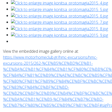
View the embedded image gallery online at:
https://www.motorhomeclub.gr/hmc-excursions/hmc-
excursions-2015/262-%CE%B5%CE%BD%CE%B1-
%CE%BA%CE%B1%CF%84%CE%B1%CF%80%CE%BB%CE%
%CF%84%CF%81%CE%B9%CE%AE%CE%BC%CE%B5%CF%8
%CF%80%CF%81%CF%89%CF%84%CE%BF%CE%BC%CE%B
%CF%83%CF%84%CE%BF%CE%BD-
%CE%B2%CE%BF%CE%B9%CE%B4%CE%BF%CE%BC%CE%
%CE%BA%CE%B1%CE%B9-%CF%84%CE%B7%CE%BD-
%CE%B7%CF%80%CE%B5%CE%B9%CF%81%CE%BF#sigProI