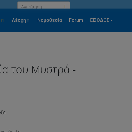
ς
Λέσχη
Νομοθεσία
Forum
ΕΙΣΟΔΟΣ -
ΕΓΓΡΑΦΗ
ία του Μυστρά -
ξα.
 χαμόγελα.