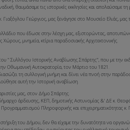
αδική, θαυμάσαμε τις ιστορικές εκκλησίες και απολαύσαμε τη 
. Γιαξόγλου Γεώργιος, μας ξενάγησε στο Μουσείο Ελιάς, μας τ
φυλλάδιο που έδωσε στην λέσχη μας, εξιστορώντας, αποτυπών
 Χώρους, μνημεία, κτίρια παραδοσιακής Αρχιτεκτονικής.
ου " Συλλόγου Ιστορικής Αναβίωσης Σπάρτης", που με την εκδ
ην Οθωμανική Αυτοκρατορία, τον Μάρτιο του 1821.
διασώζει τη συλλογική μνήμη και δίνει νέα πνοή στην παράδο
λούθησε αυτή την Ιστορική αναβίωση.
ριστίες μας, στον Δήμο Σπάρτης.
ήμαρχο άρδευσης, ΚΕΠ, δημοτικής Αστυνομίας &' ΔΕ κ. Θεοφά
ο Προγραμματισμού Πληροφορικής και επιχειρηματικότητας κ. 
στήριξη του Δήμου, δεν θα είχαμε την δυνατότητα να οργανώ
ρέφεια που επέδειξαν, ενισχύοντας τον εναλλακτικό τουρισμό,