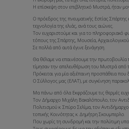
Η επίσκεψη στον επιβλητικό Μυστρά, ήταν μον
Ο πρόεδρος της πνευματικής Εστίας Σπάρτης κ
τεχνολογία της ελιάς, ανά τους αιώνες.
Τον ευχαριστούμε και για το πληροφοριακό 
τόπους της Σπάρτης, Μουσεία, Αρχαιολογικούς
Σε πολλά από αυτά έγινε ξενάγηση.
Θα θέλαμε να επαινέσουμε την πρωτοβουλία τ
τίμησαν την απελευθέρωση του Μυστρά από τ
Πρόκειται για μία αξιέπαινη προσπάθεια που 
Ο Σύλλογος μας (ΕΛΑΤ), με συγκίνηση παρακο
Μα πάνω από όλα Εκφράζουμε τις θερμές ευχα
Τον Δήμαρχο Μιχάλη Βακαλόπουλο, τον Αντιδ
Πολιτισμού κ. Σπύρο Σελίμα, τον Αντιδήμαρχ
τοπικής Κοινότητας κ. Δημήτρη Σκουμπερλο.
Που χωρίς τη συνδρομή και την πολύτιμη υπο
Τους συγχαίρουμε δε για την αξιέπαινη εξωστ