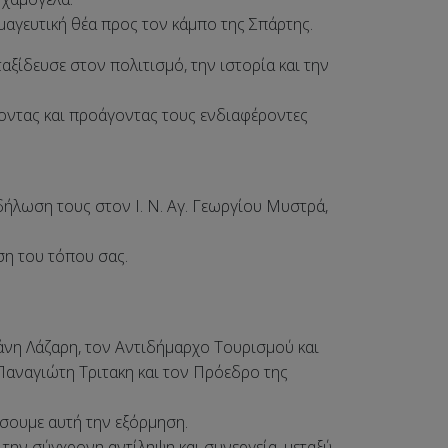
μαγευτική θέα προς τον κάμπο της Σπάρτης.
αξίδευσε στον πολιτισμό, την ιστορία και την
οντας και προάγοντας τους ενδιαφέροντες
ήλωση τους στον Ι. Ν. Αγ. Γεωργίου Μυστρά,
ση του τόπου σας.
νη Λάζαρη, τον Αντιδήμαρχο Τουρισμού και
Παναγιώτη Τριτακη και τον Πρόεδρο της
σουμε αυτή την εξόρμηση.
 την σύγχρονη αντίληψη και συνεργεία, μεταξύ