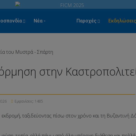
οσπονδία
Νέα -
Παροχές
Εκδηλώσει
Ενέργειες
όρμηση στην Καστροπολιτε
2026
Εμφανίσεις: 1485
εκδρομή, ταξιδεύοντας πίσω στον χρόνο και τη Βυζαντινή Δό
ό, φύση, τοπία, αλλά πάνω από όλα υπέροχη διάθεση και πολλά