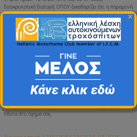
διευκρινιστική διαταγή, ΟΠΟΥ ξεκαθαρίζει ότι: η παραμονή
- διαμονή, μέρα η' νύκτα, εντός νομίμου σταθμευμένου
×
αυτοκινούμενου τροχόσπιτο βάση του ΚΟΚ, επιτρέπεται,
αρκεί να μην υπάρχουν εξωτερικές ενέργειες που να
υποδεικνύουν εγκατάσταση.
Οι χρήστες μπορούν να παραμένουν εντός του
αυτοκινούμενου τροχόσπιτο, χωρίς να τίθεται
περιορισμός χρονικός.
Όπως και στα υπόλοιπα κοινά ΙΧ.
Μαζί με αυτή την διευκρινιστική,
ΣΑΣ ΞΑΝΑΣΤΕΛΝΟΥΜΕ
την διευκρινιστική με Αριθ. πρώτ. 1246/26/351380/15-02-
2026 του Αρχηγείου της Ελληνικής Αστυνομίας, της
Γενικής Αστυνομικής Διεύθυνσης.
Αυτές τις δύο θα τις εκτυπώσετε και θα τις έχετε μαζί
πάντα στο όχημα σας.
Διευκρινιστική 1246/26/552367/ 16-03-2026