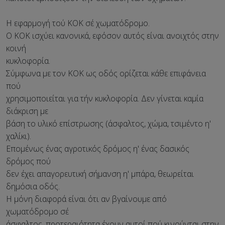
Η εφαρμογή τού ΚΟΚ σέ χωματόδρομο.
Ο ΚΟΚ ισχύει κανονικά, εφόσον αυτός είναι ανοιχτός στην
κοινή
κυκλοφορία.
Σύμφωνα με τον ΚΟΚ ως οδός ορίζεται κάθε επιφάνεια
πού
χρησιμοποιείται για τήν κυκλοφορία. Δεν γίνεται καμία
διάκριση με
βάση το υλικό επίστρωσης (άσφαλτος, χώμα, τσιμέντο η'
χαλίκι).
Επομένως ένας αγροτικός δρόμος η' ένας δασικός
δρόμος πού
δεν έχει απαγορευτική σήμανση η' μπάρα, θεωρείται
δημόσια οδός.
Η μόνη διαφορά είναι ότι αν βγαίνουμε από
χωματόδρομο σέ
άσφαλτος, προτεραιότητα έχουν αυτοί πού κινούνται στην