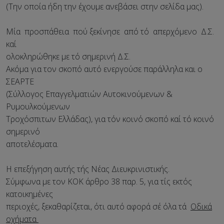
(Την οποία ήδη την έχουμε ανεβάσει στην σελίδα μας).
Μία προσπάθεια πού ξεκίνησε από τό απερχόμενο Δ.Σ.
καί
ολοκληρώθηκε με τό σημερινή Δ.Σ.
Ακόμα για τον σκοπό αυτό ενεργούσε παράλληλα και ο
ΣΕΑΡΤΕ
(Σύλλογος Επαγγελματιών Αυτοκινούμενων &
Ρυμουλκούμενων
Τροχόσπιτων Ελλάδας), για τόν κοινό σκοπό καί τό κοινό
σημερινό
αποτελέσματα.
Η επεξήγηση αυτής τής Νέας Διευκρινιστικής.
Σύμφωνα με τον ΚΟΚ άρθρο 38 παρ. 5, για τίς εκτός
κατοικημένες
περιοχές, ξεκαθαρίζεται, ότι αυτό αφορά σέ όλα τά
Οδικά
οχήματα