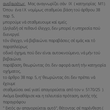
ανεξαιρέτως.
Μας αναγνωρίζει σάν ΙΧ ( κατηγορίας Μ1).
Όπου ένα Ι.Χ. νομίμως σταθμεύει βάση τού άρθρου 38
παρ. 5,
μπορούμε νά σταθμευουμε καί εμείς.
(Δηλαδή σέ πιθανό έλεγχο, δεν μπορεί η υπηρεσία πού
διενεργεί
τόν έλεγχο, νά βεβαιώνει παραβάσεις σέ εμάς και τό
παραπλεύρως
οδικό όχημα, πού δεν είναι αυτοκινούμενο, νά μήν τού
βεβαιώνει
παράβαση, θεωρώντας ότι δεν αφορά αυτή τήν κατηγορία
οχήματος,
το άρθρο 38 παρ. 5, η' θεωρώντας ότι δεν πρέπει νά
έχουμε
σταθμεύσει εκεί γιατί απαγορεύεται από τον ν. 5170/25 ).
Ακόμα ξεκαθάρισε και η τελευταία πρόταση, αυτής τής
παραγράφου
" Εκτός αν απαγορεύεται αυτό", θέτοντας σέ παρένθεση (