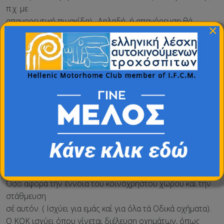
π.χ. με
απαγορευτική πινακίδα).
Δηλαδή
ή απαγόρευση θά
×
πρέπει νά
υπάρχει εντός αυτής τής διάταξης (ΚΟΚ) καί όχι
απαγόρευση με
άλλο νόμο.
Όσο αφορά τίς εντός κατοικημένων περιοχών, ισχύει το
άρθρο 38
παρ. 6, όπου νόμιμα μπορούμε νά σταθμευουμε χωρίς
περιορισμό
όσα οχήματα είναι έως 7,50 μ., τα άνω τών 7,50 μ. ως 24
συνεχείς
ώρες.
Όσο αφορά τήν έννοια τού κοινόχρηστου χώρου καί την
στάθμευση
σέ αυτόν. ( Ισχύει για εμάς καί για όλα τά Οδικά οχήματα).
Ο ΚΟΚ ισχύει όπου γίνεται διέλευση οχημάτων, όπως