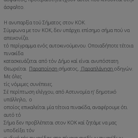
άσφαλτο.
Η ανυπαρξία τού Σήματος στον ΚΟΚ.
Σύμφωνα με τον ΚΟΚ, δεν υπάρχει επίσημο σήμα πού να
απεικονίζει
τό περίγραμμα ενός αυτοκινούμενου. Οποιαδήποτε τέτοια
πινακίδα
κατασκευάζεται από τόν Δήμο καί είναι ανυπόστατη.
Θεωρείται
Παραποίηση
σήματος,
Παραπλάνηση
οδηγών.
Με όλες
τίς νόμιμες συνέπειες.
Σέ περίπτωση ελέγχου, από Αστυνομία η' δημοτικό
υπάλληλο, ο
οποίος επικαλείται μία τέτοια πινακίδα, αναφέρουμε ότι
αυτό τό
Σήμα δεν προβλέπεται στον ΚΟΚ καί ζητάμε να μας
υποδείξει τόν