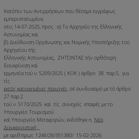
Κατόπιν των Αντιρρήσεων που θέσαμε εγγράφως
εμπεριστατωμένα
στις 14-07-2025, προς : α) Το Αρχηγείο της Ελληνικής
Αστυνομίας και
β) Διεύθυνση Οργάνωσης και Νομικής Υποστήριξης τού
Αρχηγείου τής
Ελληνικής Αστυνομίας, ΖΗΤΏΝΤΑΣ τήν ορθότερη
διευκρίνιση καί
ερμηνεία τού ν. 5209/2025 ( ΚΟΚ ) άρθρο 38 παρ.5, για
τίς
εκτός κατοικημένες περιοχές,
σέ συνδυασμό με τό άρθρο
27 παρ.2
τού ν. 5170/2025 καί τίς συνεχείς επαφές με το
Υπουργείο Τουρισμού
καί Υπουργείο Μεταφορών, εκδόθηκε η
Νέα
Διευκρινιστική ,
με αριθ.πρωτ. 1246/26/351380/ 15-02-2026.