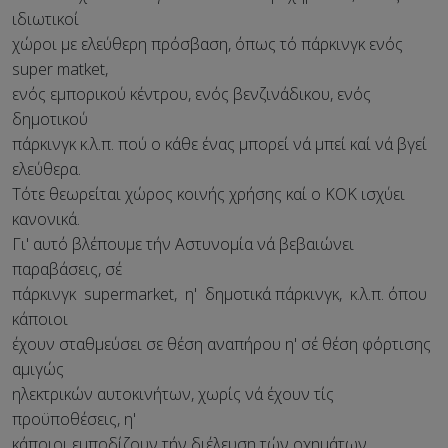
ιδιωτικοί
χώροι με ελεύθερη πρόσβαση, όπως τό πάρκινγκ ενός
super matket,
ενός εμπορικού κέντρου, ενός βενζινάδικου, ενός
δημοτικού
πάρκινγκ κ.λ.π. πού ο κάθε ένας μπορεί νά μπεί καί νά βγεί
ελεύθερα.
Τότε θεωρείται χώρος κοινής χρήσης καί ο ΚΟΚ ισχύει
κανονικά.
Γι' αυτό βλέπουμε τήν Αστυνομία νά βεβαιώνει
παραβάσεις, σέ
πάρκινγκ supermarket, η' δημοτικά πάρκινγκ, κ.λ.π. όπου
κάποιοι
έχουν σταθμεύσει σε θέση αναπήρου η' σέ θέση φόρτισης
αμιγώς
ηλεκτρικών αυτοκινήτων, χωρίς νά έχουν τίς
προϋποθέσεις, η'
κάποιοι εμποδίζουν τήν διέλευση τών οχημάτων.