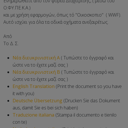
Ενημερωθείτε από τον φορέα Διαχείρισης, ( μέσω τού
Ο.ΦΥ.ΠΕ.Κ.Α.)
και με χρήση εφαρμογών, όπως τό "Οικοσκοπιο" ( WWF).
Αυτό ισχύει για όλα τα οδικά οχήματα ανεξαιρέτως.
Από
Το Δ. Σ.
Νέα διευκρινιστική Α
( Τυπώστε το έγγραφό και
ώστε να το έχετε μαζί σας )
Νέα διευκρινιστική Β
( Τυπώστε το έγγραφό και
ώστε να το έχετε μαζί σας )
English Translation
(Print the document so you have
it with you)
Deutsche Übersetzung
(Drucken Sie das Dokument
aus, damit Sie es bei sich haben)
Traduzione italiana
(Stampa il documento e tienilo
con te)