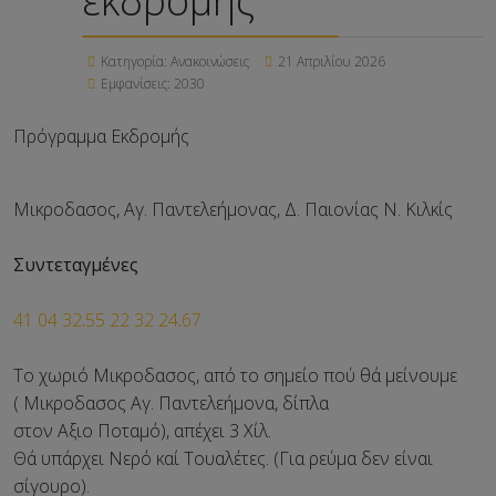
εκδρομής
Κατηγορία:
Ανακοινώσεις
21 Απριλίου 2026
Εμφανίσεις: 2030
Πρόγραμμα Εκδρομής
Μικροδασος, Αγ. Παντελεήμονας, Δ. Παιονίας Ν. Κιλκίς
Συντεταγμένες
41 04 32
.
55 22 32 24
.
67
Το χωριό Μικροδασος, από το σημείο πού θά μείνουμε
( Μικροδασος Αγ. Παντελεήμονα, δίπλα
στον Αξιο Ποταμό), απέχει 3 Χίλ.
Θά υπάρχει Νερό καί Τουαλέτες. (Για ρεύμα δεν είναι
σίγουρο).