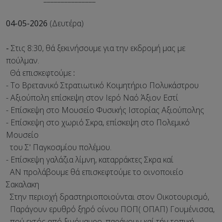
04-05-2026
(Δευτέρα)
-
Στις 8:30, θά ξεκινήσουμε για την εκδρομή μας με
πούλμαν.
Θά επισκεφτούμε
:
- Το Βρετανικό Στρατιωτικό Κοιμητήριο Πολυκάστρου
- Αξιούπολη επίσκεψη στον Ιερό Ναό Άξιον Εστί
- Επίσκεψη στο Μουσείο Φυσικής Ιστορίας Αξιούπολης
- Επίσκεψη στο χωριό Σκρα, επίσκεψη στο Πολεμικό
Μουσείο
του Σ' Παγκοσμίου πολέμου.
- Επίσκεψη γαλάζια λίμνη, καταρράκτες Σκρα καί
ΑΝ προλάβουμε θά επισκεφτούμε το οινοποιείο
Σακαλακη
Στην περιοχή δραστηριοποιούνται στον Οικοτουρισμό,
Παράγουν ερυθρό ξηρό οίνου ΠΟΠ( ΟΠΑΠ) Γουμένισσα,
πού εκτός από ξινόμαυρο, παράγουν καί τήν τοπική