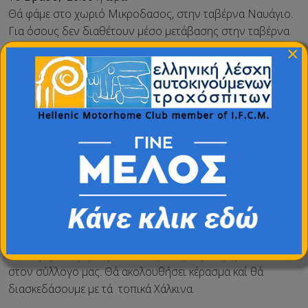
Θά φάμε στο χωριό Μικροδασος, στην ταβέρνα Ναυάγιο.
Για όσους δεν διαθέτουν μέσο μετάβασης στην ταβέρνα
Ναυάγιο, θά ειδοποιήσουμε ταξί καί θά μετακινούνται
×
κάθε
τέσσερα άτομα. 2,5 ευρώ τό άτομο καί άλλα 2,5 ευρώ η
επιστροφή.
Όταν θά βρεθούμε εκεί, θά σάς ζητήσω νά δηλώσετε
συμμετοχή, για τό ταξί, γιατί θά έρθει από το Πολύκαστρο.
________________
03-05-2026. (
Κυριακή)
Θά έχουμε τό ομαδικό τραπέζι μας, θά υποδεχθούμε τον
Δήμαρχο καί τόν Αντιδήμαρχο Τουρισμού, όπου θά
απονεμηθεί τιμητική πλακέτα, για τήν προσφορά τους
στον σύλλογο μας. Θά ακολουθήσει κέρασμα καί θά
διασκεδάσουμε με τά τοπικά Χάλκινα.
_______________