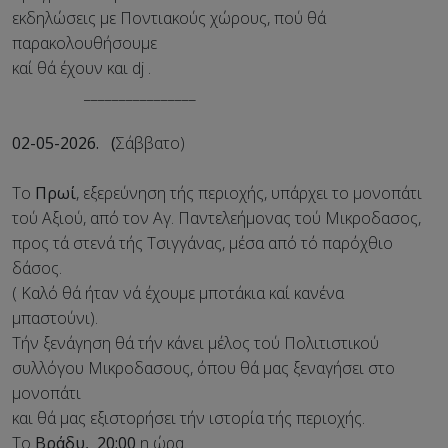
εκδηλώσεις με Ποντιακούς χώρους, πού θά
παρακολουθήσουμε
καί θά έχουν και dj .
________________
02-05-2026. (
Σάββατο)
Το
Πρωί
, εξερεύνηση τής περιοχής, υπάρχει το μονοπάτι
τού Αξιού, από τον Αγ. Παντελεήμονας τού Μικροδασος,
προς τά στενά τής Τσιγγάνας, μέσα από τό παρόχθιο
δάσος.
( Καλό θά ήταν νά έχουμε μποτάκια καί κανένα
μπαστούνι).
Τήν ξενάγηση θά τήν κάνει μέλος τού Πολιτιστικού
συλλόγου Μικροδασους, όπου θά μας ξεναγήσει στο
μονοπάτι
και θά μας εξιστορήσει τήν ιστορία τής περιοχής.
Το
Βράδυ, 20:00
η ώρα.