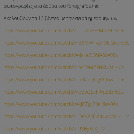
φωτογραφίες στα άρθρα του fonografos.net.
Ακολουθούν τα 13 βίντεο με την σειρά ημερομηνιών.
https://www.youtube.com/watch?v=LIuAGY89kb0&t=519s
https://www.youtube.com/watch?v=B9MWFvZhOUQ&t=53s
https://www.youtube.com/watch?v=-Jsind5E6fA&t=98s
https://www.youtube.com/watch?v=nsE9MZFrIXU&t=46s
https://www.youtube.com/watch?v=m82qQOgRhfo&t=19s
https://www.youtube.com/watch?v=eB5QLxIfWpE&t=55s
https://www.youtube.com/watch?v=sJCZJglZ0r4&t=96s
https://www.youtube.com/watch?v=DgXP3Eu5Nwo&t=411s
https://www.youtube.com/watch?v=dSBy3dKjJrM