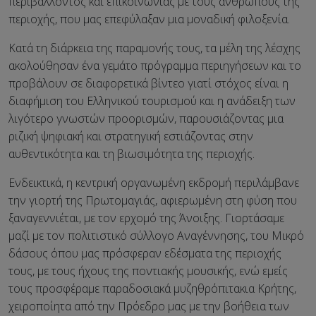
περιβάλλοντος και επικοινωνίας με τους ανθρώπους της
περιοχής, που μας επεφύλαξαν μια μοναδική φιλοξενία.
Κατά τη διάρκεια της παραμονής τους, τα μέλη της λέσχης
ακολούθησαν ένα γεμάτο πρόγραμμα περιηγήσεων και το
προβάλουν σε διαφορετικά βίντεο γιατί στόχος είναι η
διαφήμιση του Ελληνικού τουρισμού και η ανάδειξη των
λιγότερο γνωστών προορισμών, παρουσιάζοντας μια
ριζική ψηφιακή και στρατηγική εστιάζοντας στην
αυθεντικότητα και τη βιωσιμότητα της περιοχής.
Ενδεικτικά, η κεντρική οργανωμένη εκδρομή περιλάμβανε
την γιορτή της Πρωτομαγιάς, αφιερωμένη στη φύση που
ξαναγεννιέται, με τον ερχομό της Άνοιξης. Γιορτάσαμε
μαζί με τον πολιτιστικό σύλλογο Αναγέννησης, του Μικρό
δάσους όπου μας πρόσφεραν εδέσματα της περιοχής
τους, με τους ήχους της ποντιακής μουσικής, ενώ εμείς
τους προσφέραμε παραδοσιακά μυζηθρόπιτακια Κρήτης,
χειροποίητα από την Πρόεδρο μας με την βοήθεια των