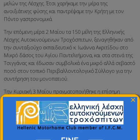
μελών της Λέσχης. Έτσι χαρήκαμε την μέρα της
ανοιξιάτικης φύσης και παντρέψαμε την Κρήτη με τον
Πόντο γαστρονομικά.
Την επόμενη μέρα 2 Μαΐου τα 150 μέλη της Ελληνικής
Λέσχης Αυτοκινούμενων Τροχόσπιτων, ξεναγηθήκαν από
την συνταξιούχο εκπαιδευτικό κ. Ιωάννα Ακριτίδου στο
Μικρό δάσος του Αγίου Παντελεήμονα, και στα στενά της
Τσιγγάνας και έδωσαν συμβολικά ένα μικρό αλλά σεβαστό
ποσό στον τοπικό Περιβαλλοντολογικό Σύλλογο για την
συντήρηση του μονοπατιού.
Την Κυριακή 3 Μαΐου πραγματοποιήθηκε η επίσημη
×
εκδήλωση στον χώρο κατασκήνωσης, ως ένδειξη
ευχαριστίας για τη φιλοξενία, προσφέροντας το κρητικό
Γαμοπίλαφο , ακόμη μια ενέργεια της προέδρου μας και να
παντρέψει την Κρήτη με τον Πόντο Η πρόεδρος της ΕΛΑΤ
απένειμε αναμνηστική πλακέτα στον Δήμο Παιονίας . Από
την πλευρά του, ο Δήμος (εκπροσωπούμενος από τον