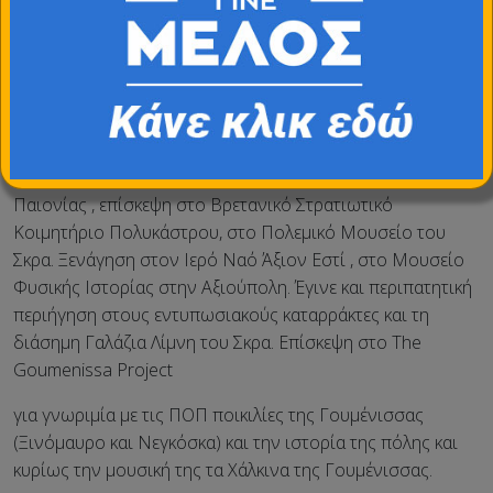
Αντιδήμαρχο Τουρισμού) δώρισε στη λέσχη το
φωτογραφικό λεύκωμα της περιοχής για την περαιτέρω
τουριστική προβολή του. Διασκεδάσαμε με τα χάλκινα της
Γουμένισσας.
Την Δευτέρα 4 Μαΐου πραγματοποιήθηκε η οργανωμένη
εκδρομή με πούλμαν στα Ιστορικά αξιοθέατα του Δ.
Παιονίας , επίσκεψη στο Βρετανικό Στρατιωτικό
Κοιμητήριο Πολυκάστρου, στο Πολεμικό Μουσείο του
Σκρα. Ξενάγηση στον Ιερό Ναό Άξιον Εστί , στο Μουσείο
Φυσικής Ιστορίας στην Αξιούπολη. Έγινε και περιπατητική
περιήγηση στους εντυπωσιακούς καταρράκτες και τη
διάσημη Γαλάζια Λίμνη του Σκρα. Επίσκεψη στο The
Goumenissa Project
για γνωριμία με τις ΠΟΠ ποικιλίες της Γουμένισσας
(Ξινόμαυρο και Νεγκόσκα) και την ιστορία της πόλης και
κυρίως την μουσική της τα Χάλκινα της Γουμένισσας.