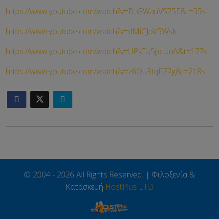
https://www.youtube.com/watch?v=B_GWauVS75E&t=35s
https://www.youtube.com/watch?v=dMiCJoV5Wsk
https://www.youtube.com/watch?v=UPkTu5pcUuA&t=177s
https://www.youtube.com/watch?v=z6QuRtqE77g&t=218s
© 2004 - 2026 All Rights Reserved. | Φιλοξενία &
Κατασκευή
HostPlus LTD