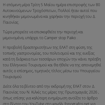
Η επόμενη μέρα Τρίτη 5 Μαΐου ημέρα επιστροφής των 80
Αυτοκινούμενων Τροχόσπιτων, Πολλοί ήταν αυτοί που
κινηθήκαν μεμονωμένα και χαρήκαν την περιοχή του Δ.
Παιονίας.
Τώρα μπορείτε να επισκεφθείτε την περιοχή και
μεμονομένα, υπάρχει το Camper stop Paiko .
Η προβολή δραστηριοτήτων της ΕΛΑΤ στη φύση, της
τοπικής γαστρονομίας, του πολιτισμού και της ευεξίας
κατά τη διάρκεια των τεσσάρων εποχών την κάνει πρέσβη
του Ελληνικού Τουρισμού και θα ήθελε να της απονεμηθεί
αυτός ο επίσημος, τιμητικός τίτλος μέσω του Υπουργείου
Τουρισμού.
Δείτε όλα τα βίντεο από την εκδρομή της ΕΛΑΤ στον Δ.
Παιονίας του Ν. Κιλκίς τις μέρες της Πρωτομαγιάς 2026 ,
όπως επίσης για καλύτερη ενημέρωση ανοίξτε το άρθρο
στο βίντεο του YouTube στο κανάλι fonografos.net για